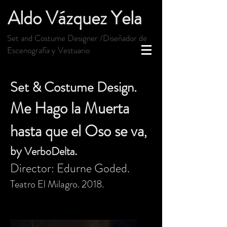
Aldo Vázquez Yela
Set and Costume Designer /Diseñador de
Escenografía y Vestuario
Set & Costume Design.
Me Hago la Muerta
hasta que el Oso se va
,
by
.
VerboDelta
Director: Edurne Goded.
Teatro El Milagro. 2018.